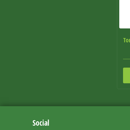
To
Social