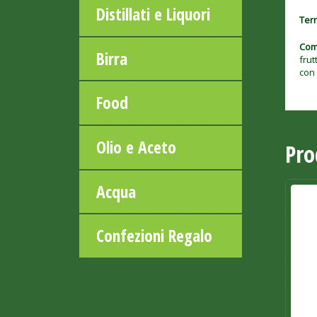
Distillati e Liquori
Ter
Com
Birra
frut
con
Food
Olio e Aceto
Pro
Acqua
Confezioni Regalo