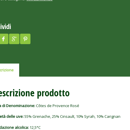
ividi
crizione
escrizione prodotto
a di Denominazione:
Côtes de Provence Rosé
età delle uve:
55% Grenache, 25% Cinsault, 10% Syrah, 10% Carignan
dazione alcolica:
12,5°C