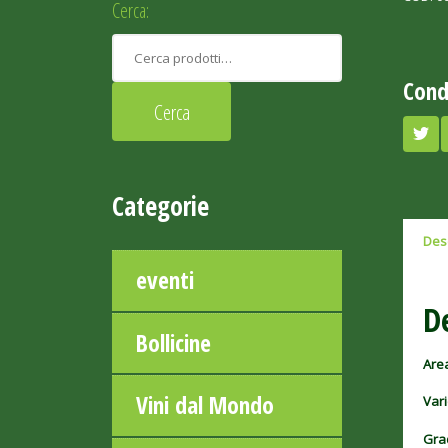
Cerca:
Cond
Categorie
Des
eventi
D
Bollicine
Are
Vini dal Mondo
Vari
Gra