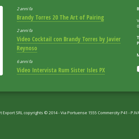
2 anni fa
B
Brandy Torres 20 The Art of Pairing
V
2 anni fa
T
Video Cocktail con Brandy Torres by Javier
P
Reynoso
6 anni fa
Video Intervista Rum Sister Isles PX
rt Export SRL copyrights © 2014 - Via Portuense 1555 Commercity P41 - P.I