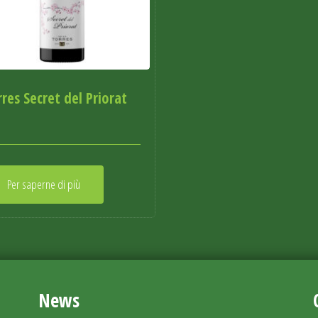
rres Secret del Priorat
Per saperne di più
News