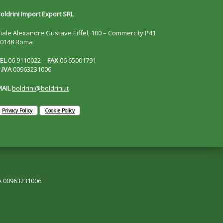
oldrini Import Export SRL
iale Alexandre Gustave Eiffel, 100 – Commercity P41
00148 Roma
EL
06 9110022 –
FAX
06 65001791
.IVA
00963231006
MAIL
boldrini@boldrini.it
Privacy Policy
Cookie Policy
VA 00963231006