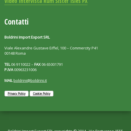
Video Intervista Rum Sister Isles PX
Contatti
Boldrini Import Export SRL
Viale Alexandre Gustave Eiffel, 100 – Commercity P41
00148 Roma
TEL
06 9110022 –
FAX
06 65001791
P.IVA
00963231006
MAIL
boldrini@boldrini.it
Privacy Policy
Cookie Policy
Boldrini Import Export SRL copyrights © 2014 - Via Portuense 1555