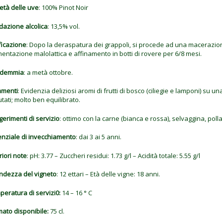
età delle uve
: 100% Pinot Noir
dazione alcolica
: 13,5% vol.
ficazione
: Dopo la deraspatura dei grappoli, si procede ad una macerazio
entazione malolattica e affinamento in botti di rovere per 6/8 mesi.
demmia
: a metà ottobre.
menti
: Evidenzia deliziosi aromi di frutti di bosco (ciliegie e lamponi) su u
utati; molto ben equilibrato.
erimenti di servizio
: ottimo con la carne (bianca e rossa), selvaggina, pol
enziale di invecchiamento
: dai 3 ai 5 anni.
riori note
: pH: 3.77 – Zuccheri residui: 1.73 g/l – Acidità totale: 5.55 g/l
ndezza del vigneto
: 12 ettari – Età delle vigne: 18 anni.
eratura di servizi0:
14 – 16 ° C
ato disponibile:
75 cl.