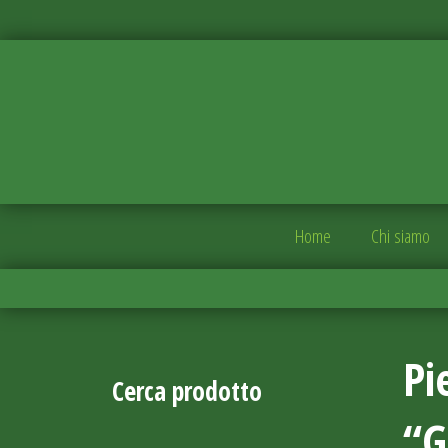
Home
Chi siamo
Pi
Cerca prodotto
“G