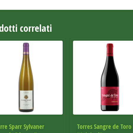
dotti correlati
erre Sparr Sylvaner
Torres Sangre de Toro