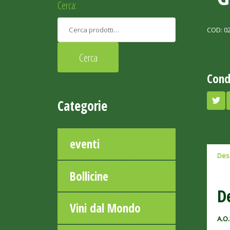
Cerca:
COD:
0
Cond
Categorie
eventi
Des
Bollicine
D
Vini dal Mondo
A.O.