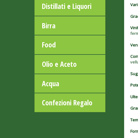
Distillati e Liquori
Vari
Gra
Birra
Vini
ferm
Food
Ven
Com
Olio e Aceto
vell
Sugg
Acqua
Pot
Ulte
Confezioni Regalo
Gra
Temp
Form