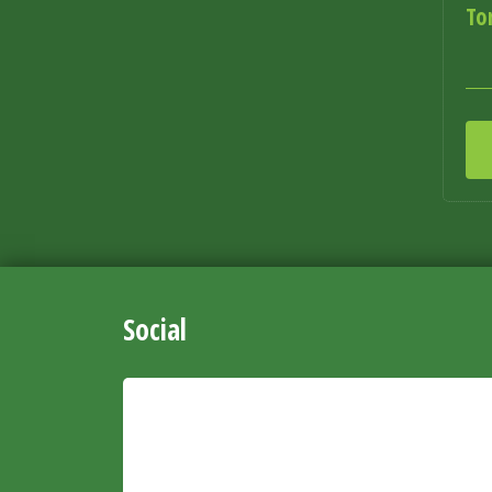
To
Social