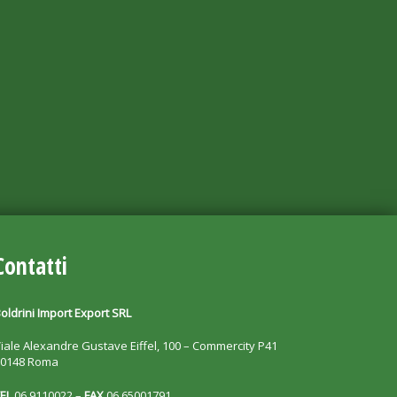
Contatti
oldrini Import Export SRL
iale Alexandre Gustave Eiffel, 100 – Commercity P41
00148 Roma
EL
06 9110022 –
FAX
06 65001791