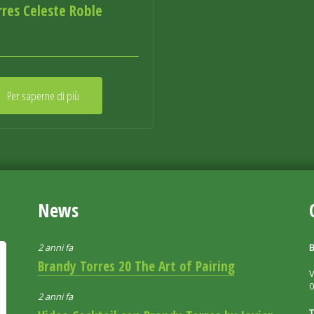
rres Celeste Roble
Per saperne di più
News
2 anni fa
B
Brandy Torres 20 The Art of Pairing
V
2 anni fa
T