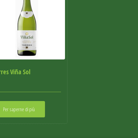
rres Viña Sol
Per saperne di più