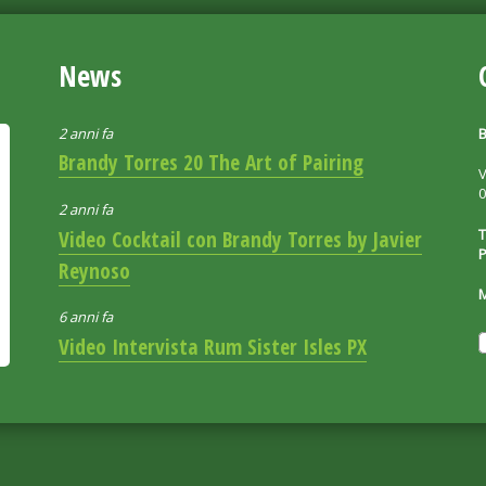
News
2 anni fa
B
Brandy Torres 20 The Art of Pairing
V
2 anni fa
T
Video Cocktail con Brandy Torres by Javier
P
Reynoso
6 anni fa
Video Intervista Rum Sister Isles PX