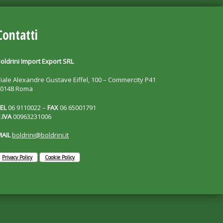
Contatti
oldrini Import Export SRL
iale Alexandre Gustave Eiffel, 100 – Commercity P41
00148 Roma
EL
06 9110022 –
FAX
06 65001791
.IVA
00963231006
MAIL
boldrini@boldrini.it
Privacy Policy
Cookie Policy