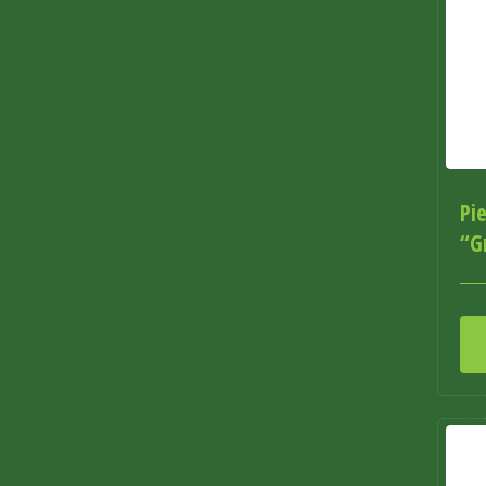
Pi
“G