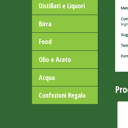
Distillati e Liquori
Met
Com
Birra
legn
Sugg
Food
Tem
Form
Olio e Aceto
Acqua
Pro
Confezioni Regalo