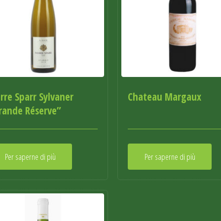
erre Sparr Sylvaner
Chateau Margaux
rande Réserve”
Per saperne di più
Per saperne di più