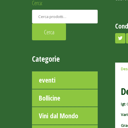
Cerca:
Cond
Categorie
Des
eventi
D
Bollicine
Igt:
Vini dal Mondo
Vari
Gra