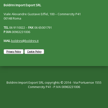
Boldrini Import Export SRL
Viale Alexandre Gustave Eiffel, 100 – Commercity P41
00148 Roma
TEL
06 9110022 –
FAX
06 65001791
P.IVA
00963231006
MAIL
boldrini@boldrini.it
Privacy Policy
Cookie Policy
Boldrini Import Export SRL copyrights © 2014 - Via Portuense 1555
Commercity P41 - P.IVA 00963231006