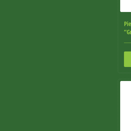
Pie
“G