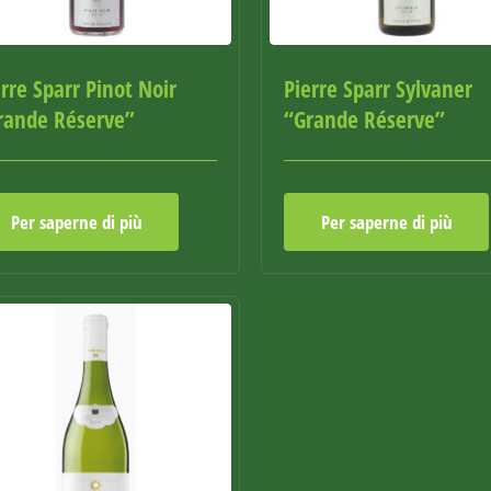
rre Sparr Pinot Noir
Pierre Sparr Sylvaner
rande Réserve”
“Grande Réserve”
Per saperne di più
Per saperne di più