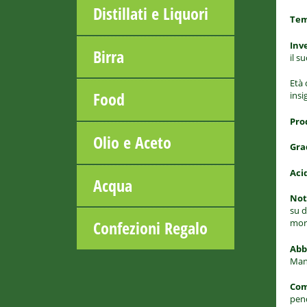
Distillati e Liquori
Tem
Inv
Birra
il s
Età 
Food
insi
Pro
Olio e Aceto
Gra
Aci
Acqua
Not
su d
morb
Confezioni Regalo
Abb
Man
Com
pend