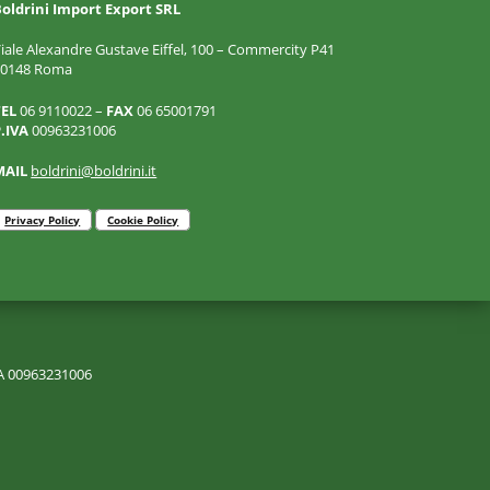
oldrini Import Export SRL
iale Alexandre Gustave Eiffel, 100 – Commercity P41
00148 Roma
TEL
06 9110022 –
FAX
06 65001791
.IVA
00963231006
MAIL
boldrini@boldrini.it
Privacy Policy
Cookie Policy
VA 00963231006