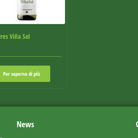
res Viña Sol
Per saperne di più
News