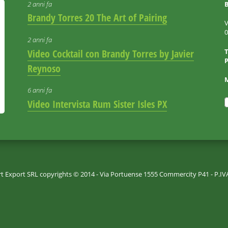
2 anni fa
B
Brandy Torres 20 The Art of Pairing
V
2 anni fa
Video Cocktail con Brandy Torres by Javier
P
Reynoso
6 anni fa
Video Intervista Rum Sister Isles PX
rt Export SRL copyrights © 2014 - Via Portuense 1555 Commercity P41 - P.I