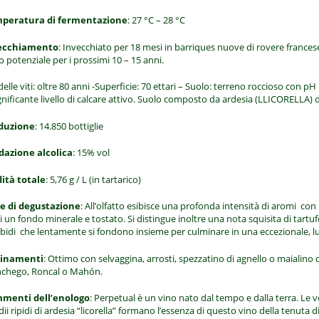
peratura di fermentazione
: 27 °C – 28 °C
ecchiamento
: Invecchiato per 18 mesi in barriques nuove di rovere francese
uo potenziale per i prossimi 10 – 15 anni.
delle viti: oltre 80 anni -Superficie: 70 ettari – Suolo: terreno roccioso con pH
gnificante livello di calcare attivo. Suolo composto da ardesia (LLICORELLA) 
duzione
: 14.850 bottiglie
dazione alcolica
: 15% vol
dità totale
: 5,76 g / L (in tartarico)
e di degustazione
: All’olfatto esibisce una profonda intensità di aromi co
i un fondo minerale e tostato. Si distingue inoltre una nota squisita di tart
idi che lentamente si fondono insieme per culminare in una eccezionale, lu
inamenti
: Ottimo con selvaggina, arrosti, spezzatino di agnello o maialino
chego, Roncal o Mahón.
menti dell’enologo
: Perpetual è un vino nato dal tempo e dalla terra. Le v
ii ripidi di ardesia “licorella” formano l’essenza di questo vino della tenuta d