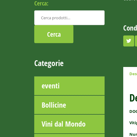
Cerca:
Cond
Categorie
Des
eventi
D
Bollicine
DO
Vini dal Mondo
Viti
Num