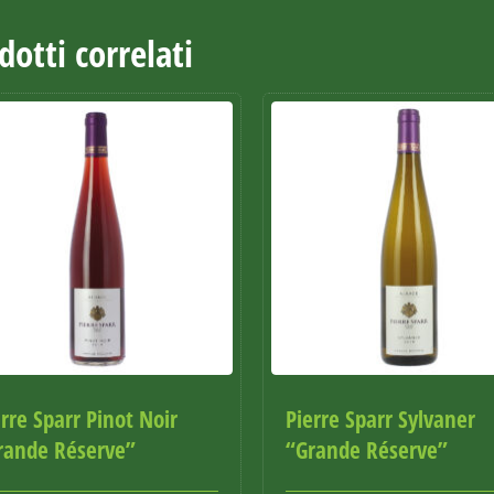
dotti correlati
rre Sparr Pinot Noir
Pierre Sparr Sylvaner
rande Réserve”
“Grande Réserve”