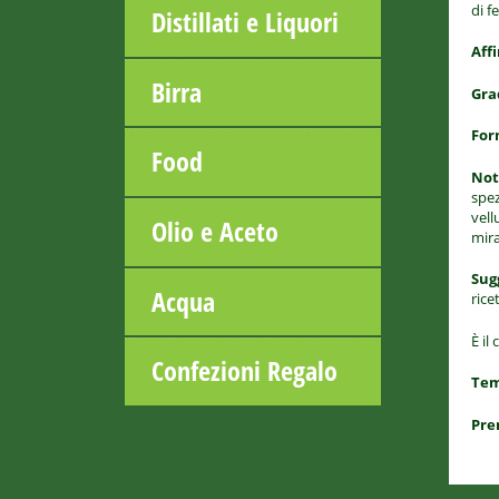
di f
Distillati e Liquori
Aff
Birra
Gra
For
Food
Not
spez
vell
Olio e Aceto
mira
Sug
Acqua
rice
È il
Confezioni Regalo
Tem
Pre