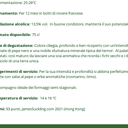
ermentazione: 25-26ºC
inamento:
Per 12 mesi in botti di rovere francese.
dazione alcolica:
13,5% vol. In buone condizioni, manterrà il suo potenzial
mato disponibile:
75 cl
e di degustazione:
Colore ciliegia, profondo e ben ricoperto con un’intensità 
iate di
pepe nero e una nobile sfumatura minerale tipica
del
terroir.
Al pala
utati, così maturo da lasciare una scia aromatica che
ricorda i fichi secchi e i d
colo di una terra unica.
gerimenti di servizio:
Per la sua intensità e profondità si abbina perfettamen
tte con salse al pepe o
erbe aromatiche (rosmarino, timo).
 compagno ideale dei formaggi
semi stagionati.
peratura di servizio:
14 e 16 ºC
mi:
93 punti, JamesSuckling.com 2021 (Hong Kong)