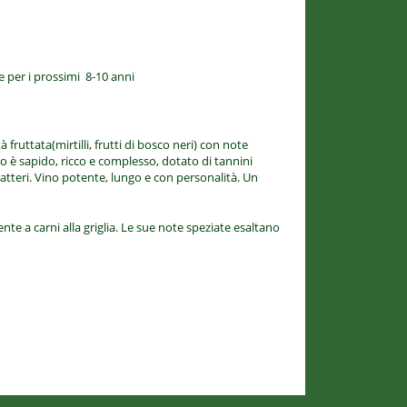
e per i prossimi 8-10 anni
fruttata(mirtilli, frutti di bosco neri)
con note
to è sapido, ricco e complesso, dotato di tannini
atteri.
Vino potente, lungo e con
personalità.
Un
te a carni alla griglia.
L
e sue note speziate esaltano