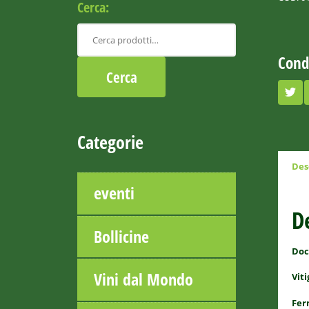
Cerca:
Cond
Categorie
Des
eventi
D
Bollicine
Doc
Vini dal Mondo
Viti
Fer