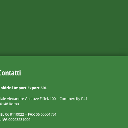
Contatti
oldrini Import Export SRL
iale Alexandre Gustave Eiffel, 100 – Commercity P41
00148 Roma
TEL
06 9110022 –
FAX
06 65001791
.IVA
00963231006