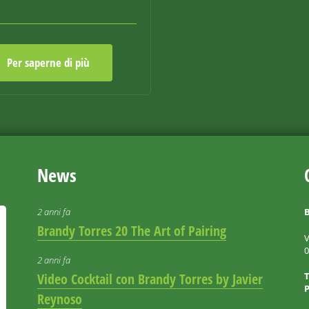
Per saperne di più
News
2 anni fa
B
Brandy Torres 20 The Art of Pairing
V
2 anni fa
Video Cocktail con Brandy Torres by Javier
P
Reynoso