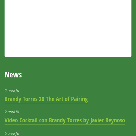
News
2 anni fa
Brandy Torres 20 The Art of Pairing
2 anni fa
Video Cocktail con Brandy Torres by Javier Reynoso
6 anni fa