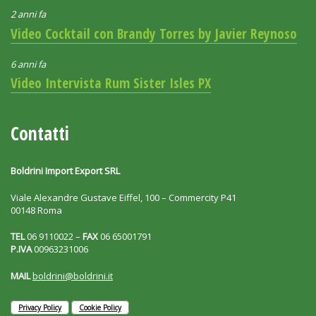
2 anni fa
Video Cocktail con Brandy Torres by Javier Reynoso
6 anni fa
Video Intervista Rum Sister Isles PX
Contatti
Boldrini Import Export SRL
Viale Alexandre Gustave Eiffel, 100 – Commercity P41
00148 Roma
TEL
06 9110022 –
FAX
06 65001791
P.IVA
00963231006
MAIL
boldrini@boldrini.it
Privacy Policy
Cookie Policy