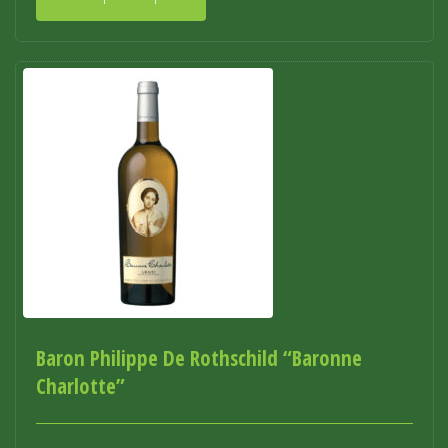
Baron Philippe De Rothschild “Baronne
Charlotte”