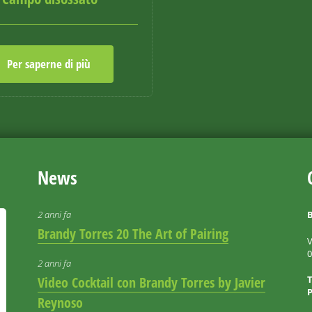
Per saperne di più
News
2 anni fa
B
Brandy Torres 20 The Art of Pairing
V
2 anni fa
Video Cocktail con Brandy Torres by Javier
P
Reynoso