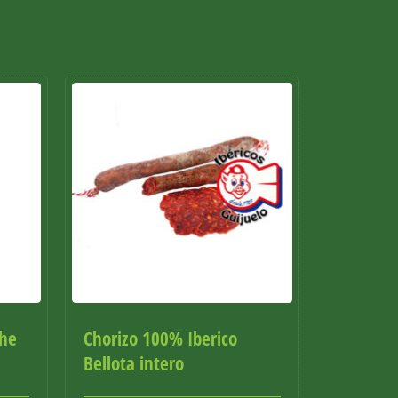
ghe
Chorizo 100% Iberico
Bellota intero