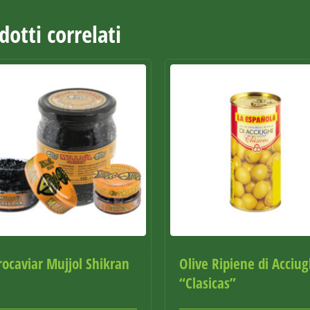
dotti correlati
rocaviar Mujjol Shikran
Olive Ripiene di Acciu
“Clasicas”