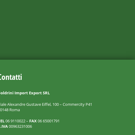
Contatti
oldrini Import Export SRL
iale Alexandre Gustave Eiffel, 100 – Commercity P41
00148 Roma
TEL
06 9110022 –
FAX
06 65001791
.IVA
00963231006