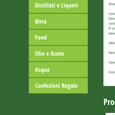
Distillati e Liquori
Grad
Com
Penè
Birra
cost
E’ u
equi
Food
Abb
Olio e Aceto
Res
Temp
Acqua
For
Confezioni Regalo
Pro