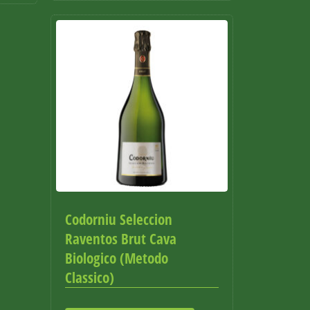
Codorniu Seleccion
Raventos Brut Cava
Biologico (Metodo
Classico)