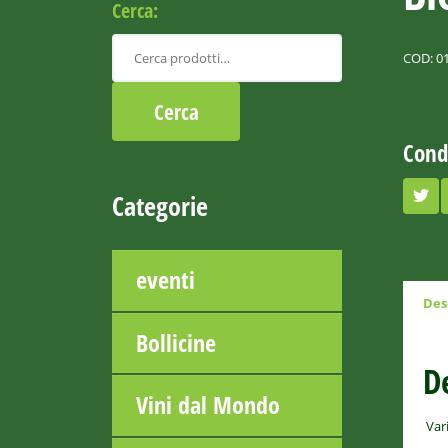
Cerca:
COD:
0
Cond
Categorie
eventi
Des
Bollicine
D
Vini dal Mondo
Var