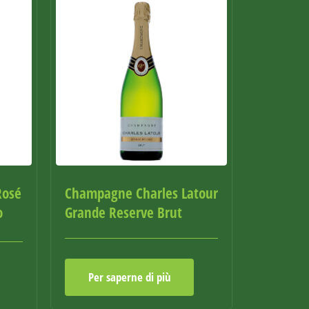
Rosé
Champagne Charles Latour
o
Grande Reserve Brut
Per saperne di più