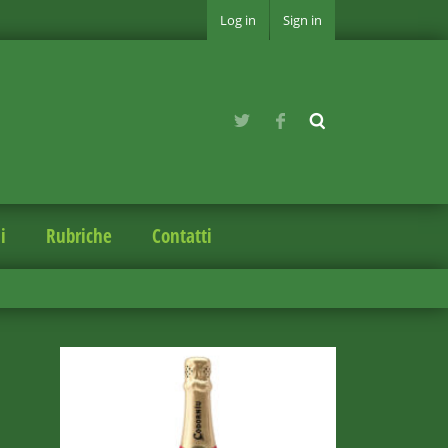
Log in
Sign in
i
Rubriche
Contatti
)