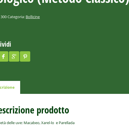
1300
Categoria:
Bollicine
ividi
crizione
escrizione prodotto
ietà delle uve:
Macabeo, Xarel-lo e Parellada