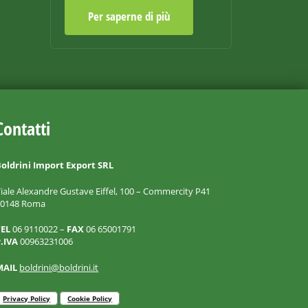
Per saperne di più
Contatti
oldrini Import Export SRL
iale Alexandre Gustave Eiffel, 100 – Commercity P41
00148 Roma
TEL
06 9110022 –
FAX
06 65001791
.IVA
00963231006
MAIL
boldrini@boldrini.it
Privacy Policy
Cookie Policy