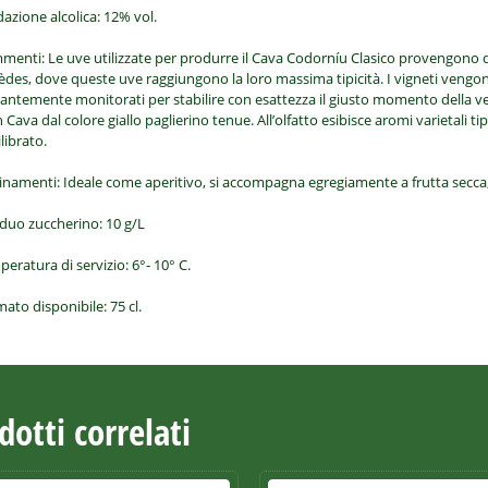
azione alcolica:
12% vol.
menti:
Le uve utilizzate per produrre il Cava Codorníu Clasico provengono da
des, dove queste uve raggiungono la loro massima tipicità. I vigneti vengon
antemente monitorati per stabilire con esattezza il giusto momento della v
n Cava dal colore giallo paglierino tenue. All’olfatto esibisce aromi varietali ti
librato.
inamenti
: Ideale come aperitivo, si accompagna egregiamente a frutta secca, 
iduo zuccherino:
10 g/L
eratura di servizio:
6°- 10° C
.
mato disponibile:
75 cl.
dotti correlati