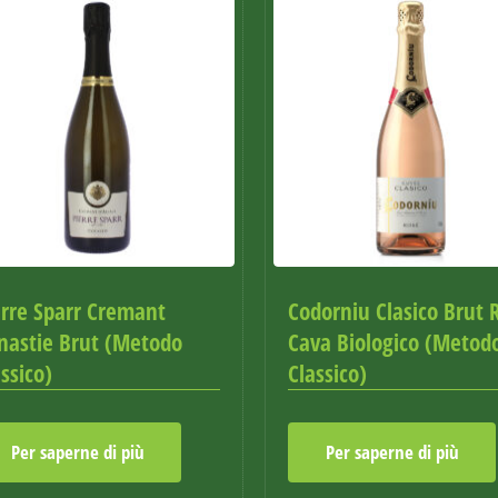
erre Sparr Cremant
Codorniu Clasico Brut 
nastie Brut (Metodo
Cava Biologico (Metod
ssico)
Classico)
Per saperne di più
Per saperne di più