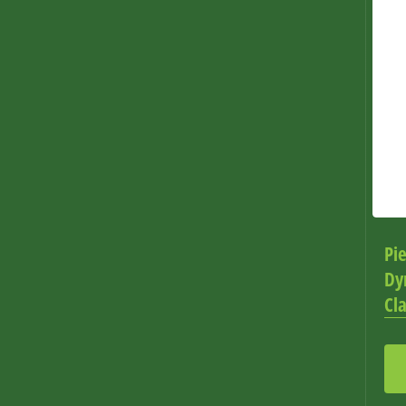
Pi
Dy
Cla