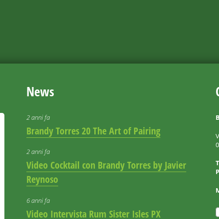
News
2 anni fa
B
Brandy Torres 20 The Art of Pairing
V
2 anni fa
Video Cocktail con Brandy Torres by Javier
P
Reynoso
6 anni fa
Video Intervista Rum Sister Isles PX