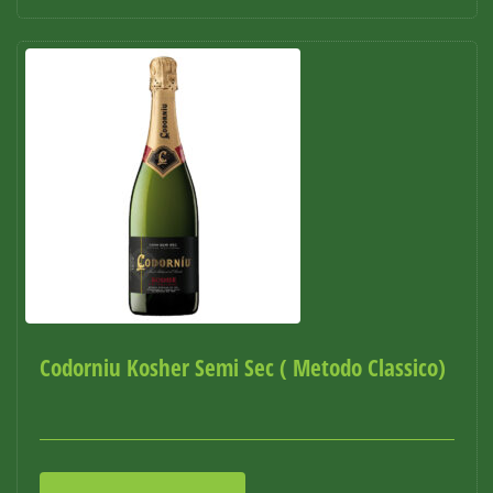
Codorniu Kosher Semi Sec ( Metodo Classico)