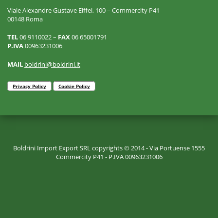
Viale Alexandre Gustave Eiffel, 100 – Commercity P41
00148 Roma
TEL
06 9110022 –
FAX
06 65001791
P.IVA
00963231006
MAIL
boldrini@boldrini.it
Privacy Policy
Cookie Policy
Boldrini Import Export SRL copyrights © 2014 - Via Portuense 1555
Commercity P41 - P.IVA 00963231006