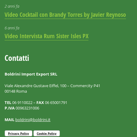
2 anni fa
Video Cocktail con Brandy Torres by Javier Reynoso
6 anni fa
Video Intervista Rum Sister Isles PX
Contatti
Boldrini Import Export SRL
Viale Alexandre Gustave Eiffel, 100 – Commercity P41
00148 Roma
TEL
06 9110022 –
FAX
06 65001791
P.IVA
00963231006
MAIL
boldrini@boldrini.it
Privacy Policy
Cookie Policy