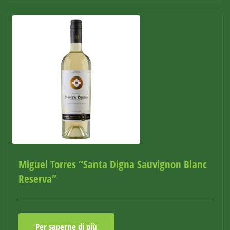
Miguel Torres “Santa Digna Sauvignon Blanc
Reserva”
Per saperne di più