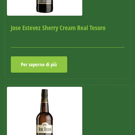
Jose Estevez Sherry Cream Real Tesoro
Per saperne di più