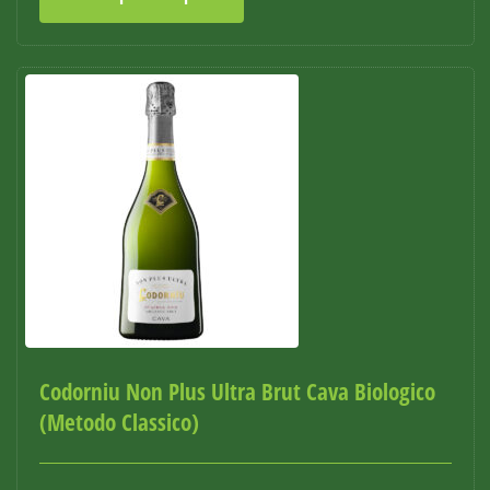
Codorniu Non Plus Ultra Brut Cava Biologico
(Metodo Classico)