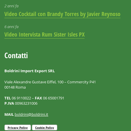
2 anni fa
Video Cocktail con Brandy Torres by Javier Reynoso
6 anni fa
Video Intervista Rum Sister Isles PX
Contatti
Boldrini Import Export SRL
Viale Alexandre Gustave Eiffel, 100 – Commercity P41
00148 Roma
TEL
06 9110022 –
FAX
06 65001791
P.IVA
00963231006
MAIL
boldrini@boldrini.it
Privacy Policy
Cookie Policy