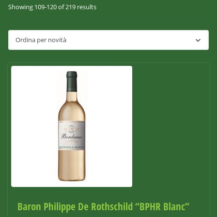
Showing 109-120 of 219 results
Baron Philippe De Rothschild “BPHR Blanc”