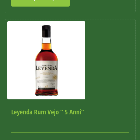
Leyenda Rum Vejo ” 5 Anni”