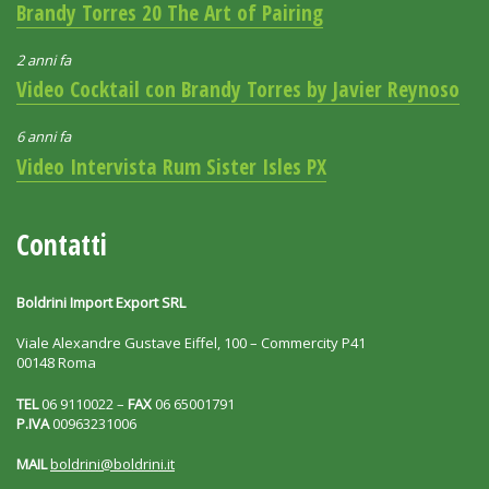
Brandy Torres 20 The Art of Pairing
2 anni fa
Video Cocktail con Brandy Torres by Javier Reynoso
6 anni fa
Video Intervista Rum Sister Isles PX
Contatti
Boldrini Import Export SRL
Viale Alexandre Gustave Eiffel, 100 – Commercity P41
00148 Roma
TEL
06 9110022 –
FAX
06 65001791
P.IVA
00963231006
MAIL
boldrini@boldrini.it