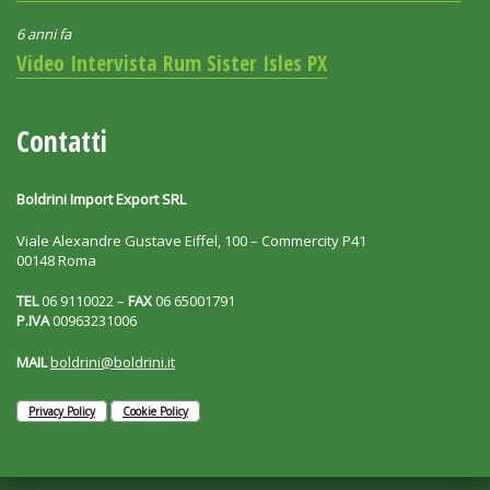
6 anni fa
Video Intervista Rum Sister Isles PX
Contatti
Boldrini Import Export SRL
Viale Alexandre Gustave Eiffel, 100 – Commercity P41
00148 Roma
TEL
06 9110022 –
FAX
06 65001791
P.IVA
00963231006
MAIL
boldrini@boldrini.it
Privacy Policy
Cookie Policy