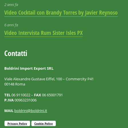
2 anni fa
Video Cocktail con Brandy Torres by Javier Reynoso
6 anni fa
Video Intervista Rum Sister Isles PX
Contatti
Boldrini Import Export SRL
Viale Alexandre Gustave Eiffel, 100 – Commercity P41
00148 Roma
TEL
06 9110022 –
FAX
06 65001791
P.IVA
00963231006
MAIL
boldrini@boldrini.it
Privacy Policy
Cookie Policy