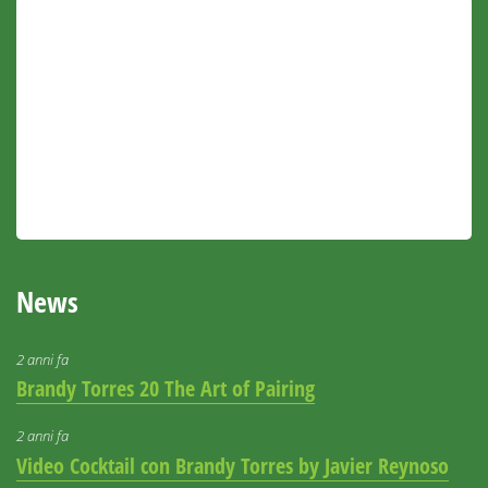
News
2 anni fa
Brandy Torres 20 The Art of Pairing
2 anni fa
Video Cocktail con Brandy Torres by Javier Reynoso