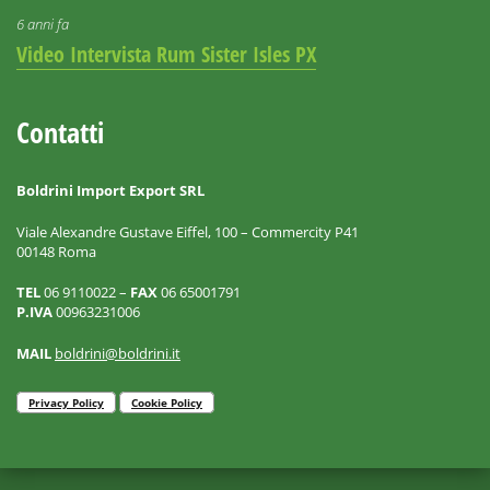
6 anni fa
Video Intervista Rum Sister Isles PX
Contatti
Boldrini Import Export SRL
Viale Alexandre Gustave Eiffel, 100 – Commercity P41
00148 Roma
TEL
06 9110022 –
FAX
06 65001791
P.IVA
00963231006
MAIL
boldrini@boldrini.it
Privacy Policy
Cookie Policy