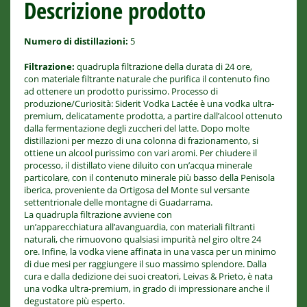
Descrizione prodotto
Numero di distillazioni:
5
Filtrazione:
quadrupla filtrazione della durata di 24 ore,
con materiale filtrante naturale che purifica il contenuto fino
ad ottenere un prodotto purissimo. Processo di
produzione/Curiosità: Siderit Vodka Lactée è una vodka ultra-
premium, delicatamente prodotta, a partire dall’alcool ottenuto
dalla fermentazione degli zuccheri del latte. Dopo molte
distillazioni per mezzo di una colonna di frazionamento, si
ottiene un alcool purissimo con vari aromi. Per chiudere il
processo, il distillato viene diluito con un’acqua minerale
particolare, con il contenuto minerale più basso della Penisola
iberica, proveniente da Ortigosa del Monte sul versante
settentrionale delle montagne di Guadarrama.
La quadrupla filtrazione avviene con
un’apparecchiatura all’avanguardia, con materiali filtranti
naturali, che rimuovono qualsiasi impurità nel giro oltre 24
ore. Infine, la vodka viene affinata in una vasca per un minimo
di due mesi per raggiungere il suo massimo splendore. Dalla
cura e dalla dedizione dei suoi creatori, Leivas & Prieto, è nata
una vodka ultra-premium, in grado di impressionare anche il
degustatore più esperto.